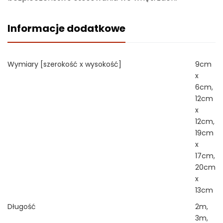
Informacje dodatkowe
Wymiary [szerokość x wysokość]
9cm
x
6cm
,
12cm
x
12cm
,
19cm
x
17cm
,
20cm
x
13cm
Długość
2m
,
3m
,