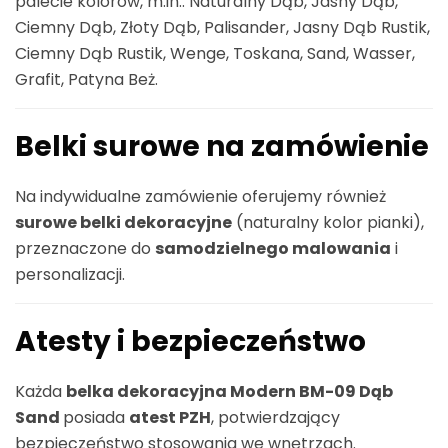
palecie kolorów, m.in.: Naturalny Dąb, Jasny Dąb,
Ciemny Dąb, Złoty Dąb, Palisander, Jasny Dąb Rustik,
Ciemny Dąb Rustik, Wenge, Toskana, Sand, Wasser,
Grafit, Patyna Beż.
Belki surowe na zamówienie
Na indywidualne zamówienie oferujemy również
surowe belki dekoracyjne
(naturalny kolor pianki),
przeznaczone do
samodzielnego malowania
i
personalizacji.
Atesty i bezpieczeństwo
Każda
belka dekoracyjna Modern BM-09 Dąb
Sand
posiada
atest PZH
, potwierdzający
bezpieczeństwo stosowania we wnętrzach.