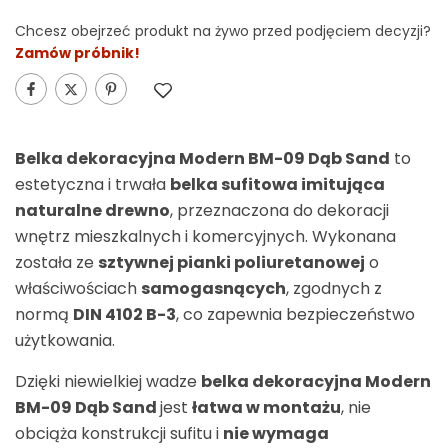
Chcesz obejrzeć produkt na żywo przed podjęciem decyzji?
Zamów próbnik!
Alternative:
Belka dekoracyjna Modern BM-09 Dąb Sand
to
estetyczna i trwała
belka sufitowa imitująca
naturalne drewno
, przeznaczona do dekoracji
wnętrz mieszkalnych i komercyjnych. Wykonana
została ze
sztywnej pianki poliuretanowej
o
właściwościach
samogasnących
, zgodnych z
normą
DIN 4102 B-3
, co zapewnia bezpieczeństwo
użytkowania.
Dzięki niewielkiej wadze
belka dekoracyjna Modern
BM-09 Dąb Sand
jest
łatwa w montażu
, nie
obciąża konstrukcji sufitu i
nie wymaga