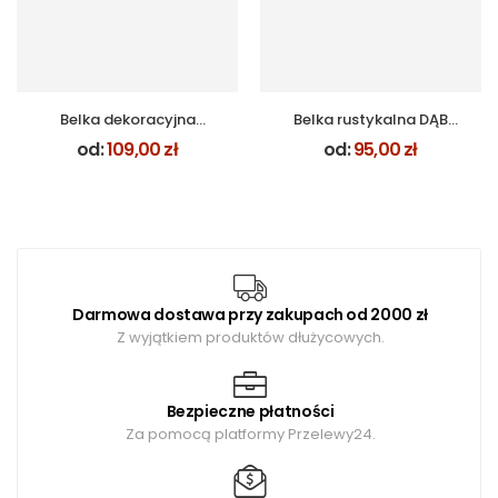
Belka dekoracyjna
Belka rustykalna DĄB
Modern BM-08 Dąb
SAND BR-09
od:
109,00
zł
od:
95,00
zł
Toskana
Darmowa dostawa przy zakupach od 2000 zł
Z wyjątkiem produktów dłużycowych.
Bezpieczne płatności
Za pomocą platformy Przelewy24.