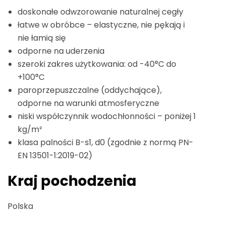
doskonałe odwzorowanie naturalnej cegły
łatwe w obróbce – elastyczne, nie pękają i
nie łamią się
odporne na uderzenia
szeroki zakres użytkowania: od -40°C do
+100°C
paroprzepuszczalne (oddychające),
odporne na warunki atmosferyczne
niski współczynnik wodochłonności – poniżej 1
kg/m²
klasa palności B-s1, d0 (zgodnie z normą PN-
EN 13501-1:2019-02)
Kraj pochodzenia
Polska