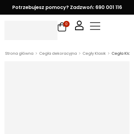
Potrzebujesz pomocy? Zadzwoń: 690 001 116
0
>
>
>
Strona główna
Cegła dekoracyjna
Cegły Klasik
Cegła Klas