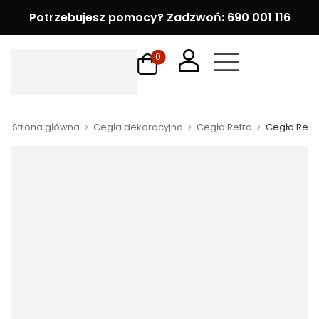
Potrzebujesz pomocy? Zadzwoń: 690 001 116
0
>
>
>
Strona główna
Cegła dekoracyjna
Cegła Retro
Cegła Retr