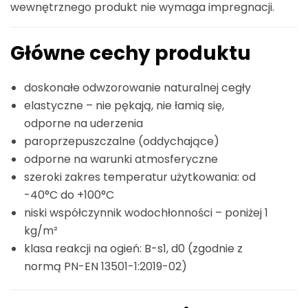
wewnętrznego produkt nie wymaga impregnacji.
Główne cechy produktu
doskonałe odwzorowanie naturalnej cegły
elastyczne – nie pękają, nie łamią się,
odporne na uderzenia
paroprzepuszczalne (oddychające)
odporne na warunki atmosferyczne
szeroki zakres temperatur użytkowania: od
-40°C do +100°C
niski współczynnik wodochłonności – poniżej 1
kg/m²
klasa reakcji na ogień: B-s1, d0 (zgodnie z
normą PN-EN 13501-1:2019-02)