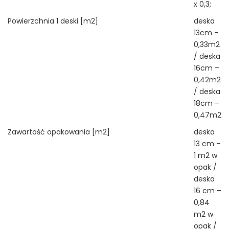
x 0,3;
Powierzchnia 1 deski [m2]
deska
13cm –
0,33m2
/ deska
16cm –
0,42m2
/ deska
18cm –
0,47m2
Zawartość opakowania [m2]
deska
13 cm –
1 m2 w
opak /
deska
16 cm –
0,84
m2 w
opak /