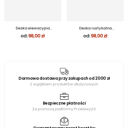
Deska elewacyjna
Deska rustykalna
rustykalna DĄB
PATYNA BEŻ
od:
98,00
zł
od:
98,00
zł
NATURALNY
Darmowa dostawa przy zakupach od 2000 zł
Z wyjątkiem produktów dłużycowych.
Bezpieczne płatności
Za pomocą platformy Przelewy24.
Gwarantowany zwrot kosztów