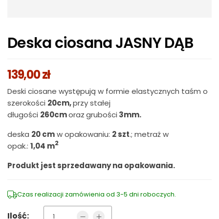
Deska ciosana JASNY DĄB
139,00
zł
Deski ciosane występują w formie elastycznych taśm o
szerokości
20cm,
przy stałej
długości
260cm
oraz
grubości
3mm.
deska
20 cm
w opakowaniu:
2 szt
.; metraż w
2
opak.:
1,04 m
Produkt jest sprzedawany na opakowania.
Czas realizacji zamówienia od 3-5 dni roboczych.
Ilość: