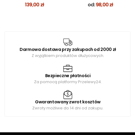
BEŻ
JASNY DĄB
139,00
zł
od:
98,00
zł
Darmowa dostawa przy zakupach od 2000 zł
Z wyjątkiem produktów dłużycowych.
Bezpieczne płatności
Za pomocą platformy Przelewy24.
Gwarantowany zwrot kosztów
Zwroty możliwe do 14 dni od zakupu.