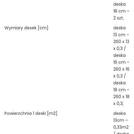
deska
18 cm –
2 szt.
Wymiary desek [cm]
deska
13 cm –
260 x 13
x 0,3 /
deska
16 cm –
260 x 16
x 0,3 /
deska
18 cm –
260 x 18
x 0,3;
Powierzchnia 1 deski [m2]
deska
13cm –
0,33m2