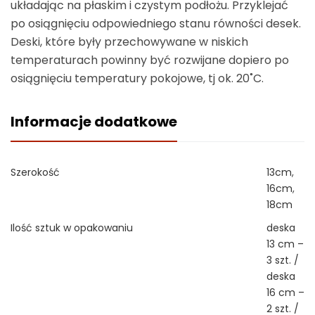
układając na płaskim i czystym podłożu. Przyklejać
po osiągnięciu odpowiedniego stanu równości desek.
Deski, które były przechowywane w niskich
temperaturach powinny być rozwijane dopiero po
osiągnięciu temperatury pokojowe, tj ok. 20˚C.
Informacje dodatkowe
Szerokość
13cm
,
16cm
,
18cm
Ilość sztuk w opakowaniu
deska
13 cm –
3 szt. /
deska
16 cm –
2 szt. /