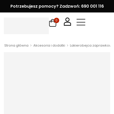
Potrzebujesz pomocy? Zadzwoń: 690 001 116
0
>
>
Strona główna
Akcesoria i dodatki
Lakierobejca zaprawkow