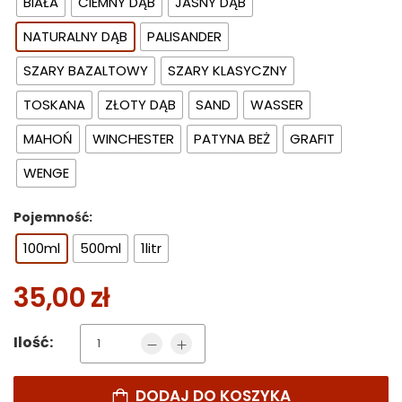
BIAŁA
CIEMNY DĄB
JASNY DĄB
NATURALNY DĄB
PALISANDER
SZARY BAZALTOWY
SZARY KLASYCZNY
TOSKANA
ZŁOTY DĄB
SAND
WASSER
MAHOŃ
WINCHESTER
PATYNA BEŻ
GRAFIT
WENGE
Pojemność:
100ml
500ml
1litr
35,00
zł
Ilość:
DODAJ DO KOSZYKA