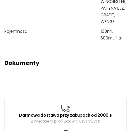
WINCHESTER
,
PATYNA BEŻ
,
GRAFIT
,
WENGE
Pojemność
100ml
,
500ml
,
1litr
Dokumenty
Darmowa dostawa przy zakupach od 2000 zł
Z wyjątkiem produktów dłużycowych.