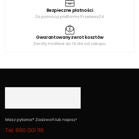
Bezpieczne płatności
Za pomocą platformy Przelewy24.
Gwarantowany zwrot kosztów
Zwroty możliwe do 14 dni od zakupu.
Masz pytania? Zadzwoń lub napisz!
Tel. 690 001 116