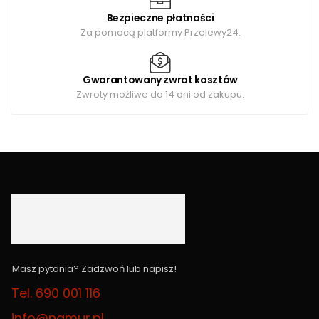
Bezpieczne płatności
Za pomocą platformy Przelewy24.
Gwarantowany zwrot kosztów
Zwroty możliwe do 14 dni od zakupu.
Masz pytania? Zadzwoń lub napisz!
Tel. 690 001 116
info@namur.pl