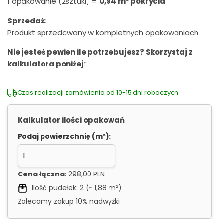
1 opakowanie (2sztuki) =
0,94 m² pokrycia
Sprzedaż:
Produkt sprzedawany w kompletnych opakowaniach
Nie jesteś pewien ile potrzebujesz? Skorzystaj z
kalkulatora poniżej:
Czas realizacji zamówienia od 10-15 dni roboczych.
Kalkulator ilości opakowań
Podaj powierzchnię (m²):
Cena łączna:
298,00 PLN
Ilość pudełek:
2
(~
1,88
m²)
Zalecamy zakup 10% nadwyżki
Alternative: