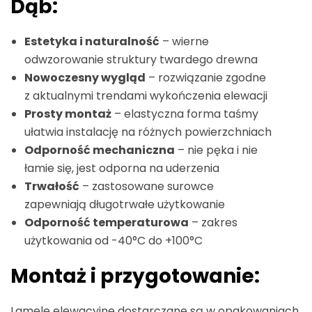
Dąb:
Estetyka i naturalność
– wierne
odwzorowanie struktury twardego drewna
Nowoczesny wygląd
– rozwiązanie zgodne
z aktualnymi trendami wykończenia elewacji
Prosty montaż
– elastyczna forma taśmy
ułatwia instalację na różnych powierzchniach
Odporność mechaniczna
– nie pęka i nie
łamie się, jest odporna na uderzenia
Trwałość
– zastosowane surowce
zapewniają długotrwałe użytkowanie
Odporność temperaturowa
– zakres
użytkowania od -40°C do +100°C
Montaż i przygotowanie:
Lamele elewacyjne dostarczane są w opakowaniach