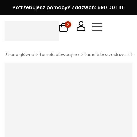
Potrzebujesz pomocy? Zadzwoń: 690 001 116
0
>
>
>
Strona główna
Lamele elewacyjne
Lamele bez zestawu
La