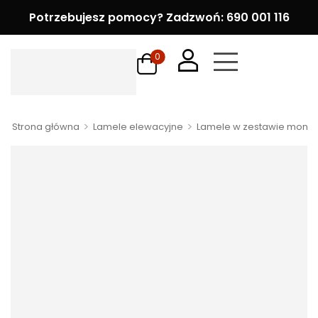
Potrzebujesz pomocy? Zadzwoń: 690 001 116
0
>
>
Strona główna
Lamele elewacyjne
Lamele w zestawie mont