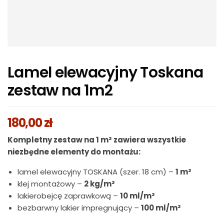
Lamel elewacyjny Toskana
zestaw na 1m2
180,00
zł
Kompletny zestaw na 1 m² zawiera wszystkie
niezbędne elementy do montażu:
lamel elewacyjny TOSKANA (szer. 18 cm) –
1 m²
klej montażowy –
2 kg/m²
lakierobejcę zaprawkową –
10 ml/m²
bezbarwny lakier impregnujący –
100 ml/m²