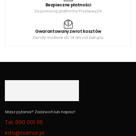
Bezpieczne płatności
Za pomocą platformy Przelewy24.
Gwarantowany zwrot kosztów
Zwroty możliwe do 14 dni od zakupu.
Masz pytania? Zadzwoń lub napisz!
Tel. 690 001 116
info@namur.pl