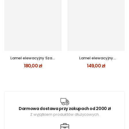
Lamel elewacyjny Szary
Lamel elewacyjny
Klasyczny zestaw na
WINCHESTER
180,00
zł
149,00
zł
1m2
Darmowa dostawa przy zakupach od 2000 zł
Z wyjątkiem produktów dłużycowych.