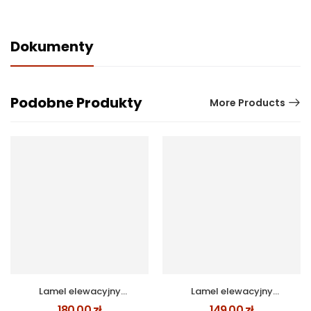
Dokumenty
Podobne Produkty
More Products
Lamel elewacyjny
Lamel elewacyjny
Mahoń zestaw na 1m2
SZARY KLASYCZNY
180,00
zł
149,00
zł