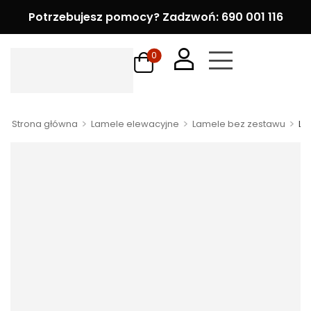
Potrzebujesz pomocy? Zadzwoń: 690 001 116
0
>
>
>
Strona główna
Lamele elewacyjne
Lamele bez zestawu
La