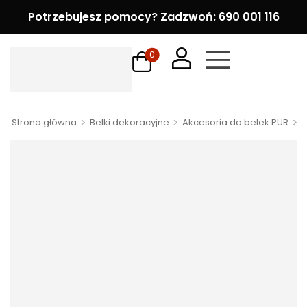
Potrzebujesz pomocy? Zadzwoń: 690 001 116
0
>
>
>
Strona główna
Belki dekoracyjne
Akcesoria do belek PUR
O