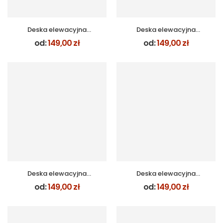
Deska elewacyjna
Deska elewacyjna
rustykalna TOSKANA –
rustykalna WENGE –
od:
149,00
zł
od:
149,00
zł
zestaw 1 m²
zestaw 1 m²
Deska elewacyjna
Deska elewacyjna
rustykalna GRAFIT –
rustykalna ZŁOTY DĄB –
od:
149,00
zł
od:
149,00
zł
zestaw 1 m²
zestaw 1 m²