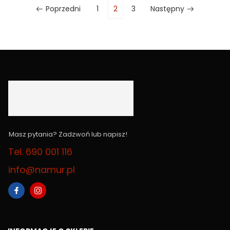
Poprzedni
1
2
3
Następny
Masz pytania? Zadzwoń lub napisz!
Tel. 690 001 116
info@namur.pl