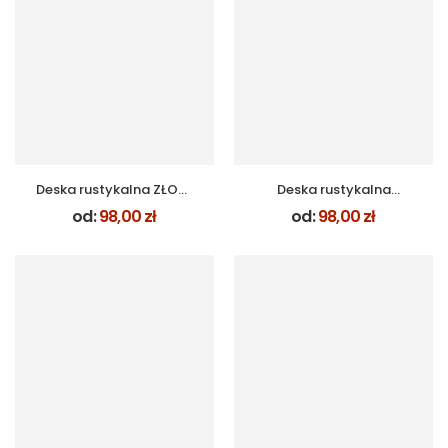
Deska rustykalna ZŁOTY
Deska rustykalna
DĄB
WINCHESTER
od:
98,00
zł
od:
98,00
zł