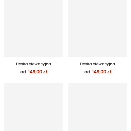
Deska elewacyjna
Deska elewacyjna
rustykalna SAND –
rustykalna CIEMNY DĄB
od:
149,00
zł
od:
149,00
zł
zestaw 1m2
– zestaw 1m2